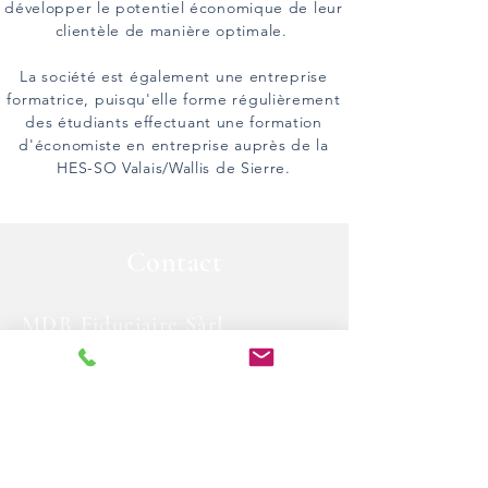
développer le potentiel économique de leur
clientèle de manière optimale.
La société est également une entreprise
formatrice, puisqu'elle forme régulièrement
des étudiants effectuant une formation
d'économiste en entreprise auprès de la
HES-SO Valais/Wallis de Sierre.
Contact
MDB Fiduciaire Sàrl
Place de la Révolte 6, 1907 Saxon
E-Mail :
info@mdbfiduciaire.ch
Tél :
+41 (0)27 744 19 59